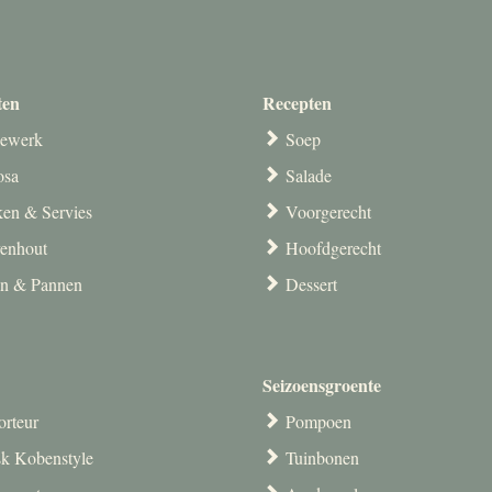
ten
Recepten
ewerk
Soep
osa
Salade
en & Servies
Voorgerecht
venhout
Hoofdgerecht
en & Pannen
Dessert
Seizoensgroente
orteur
Pompoen
k Kobenstyle
Tuinbonen