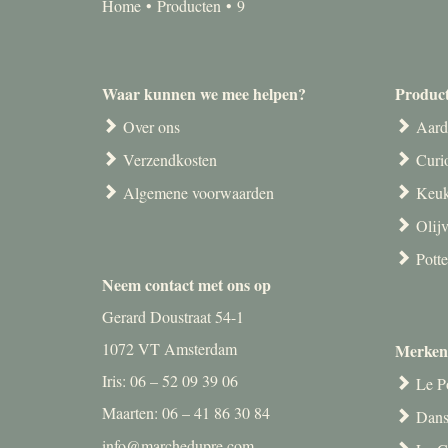
Home
Producten
9
Waar kunnen we mee helpen?
Produc
Over ons
Aard
Verzendkosten
Curi
Algemene voorwaarden
Keuk
Olij
Pott
Neem contact met ons op
Gerard Doustraat 54-1
1072 VT Amsterdam
Merken
Iris: 06 – 52 09 39 06
Le P
Maarten: 06 – 41 86 30 84
Dans
info@marchedupre.com