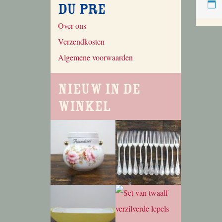
du Pre
Over ons
Verzendkosten
Algemene voorwaarden
Nieuw in de
winkel