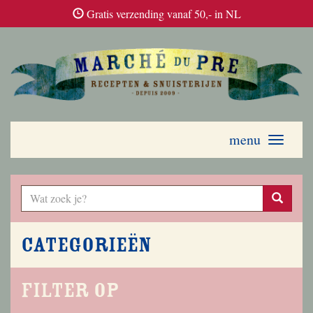
Gratis verzending vanaf 50,- in NL
menu
Toggle
navigati
Categorieën
Filter op