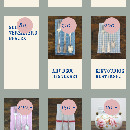
80,-
210,-
200,-
Set
verzilverd
bestek
Art deco
Eenvoudige
bestekset
bestekset
200,-
150,-
20,-