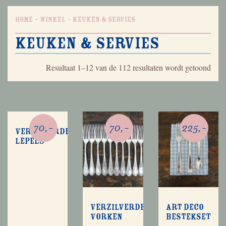
Home
Winkel
Keuken & Servies
Keuken & Servies
Geso
Resultaat 1–12 van de 112 resultaten wordt getoond
op
nieu
70,-
70,-
225,-
Verzilverde
lepels
Verzilverde
Art deco
vorken
bestekset