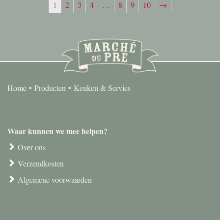
1
2
3
4
…
8
9
10
→
Home
Producten
Keuken & Servies
Waar kunnen we mee helpen?
Over ons
Verzendkosten
Algemene voorwaarden