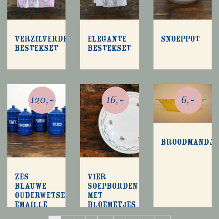
Verzilverde
Elegante
Snoeppot
bestekset
bestekset
120,-
16,-
6,-
Broodmandje
Zes
Vier
blauwe
soepborden
ouderwetse
met
emaille
bloemetjes
keukenblikken