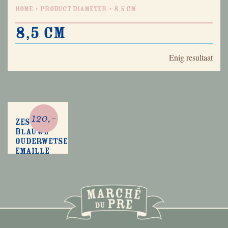
Home
Product Diameter
8,5 cm
8,5 cm
Enig resultaat
120,-
Zes
blauwe
ouderwetse
emaille
keukenblikken