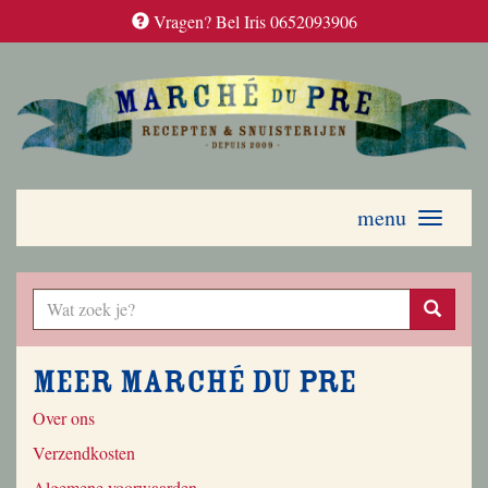
Vragen? Bel Iris 0652093906
menu
Toggle
navigati
Meer Marché du Pre
Over ons
Verzendkosten
Algemene voorwaarden