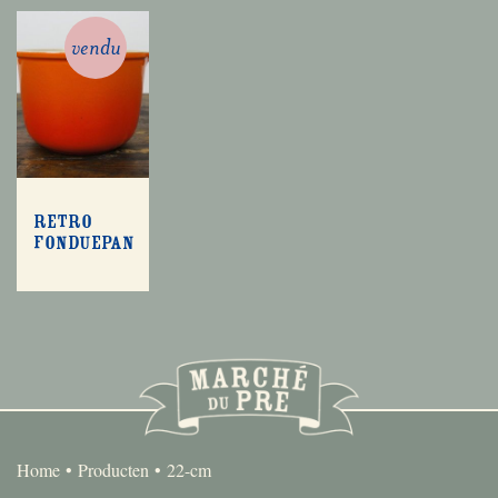
vendu
Retro
fonduepan
Home
Producten
22-cm