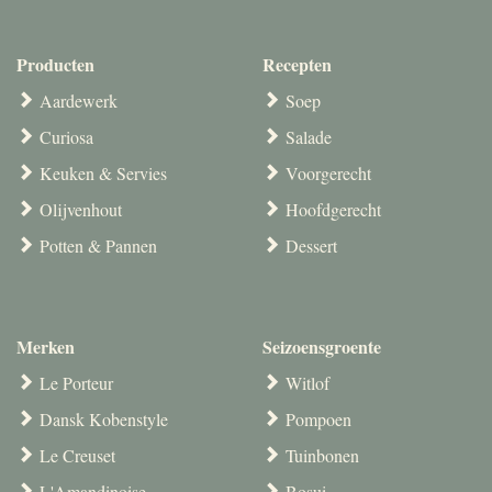
Producten
Recepten
Aardewerk
Soep
Curiosa
Salade
Keuken & Servies
Voorgerecht
Olijvenhout
Hoofdgerecht
Potten & Pannen
Dessert
Merken
Seizoensgroente
Le Porteur
Witlof
Dansk Kobenstyle
Pompoen
Le Creuset
Tuinbonen
L'Amandinoise
Bosui