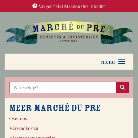
Vragen? Bel Maarten 0641863084
menu
Toggle
navigati
Meer Marché du Pre
Over ons
Verzendkosten
Algemene voorwaarden