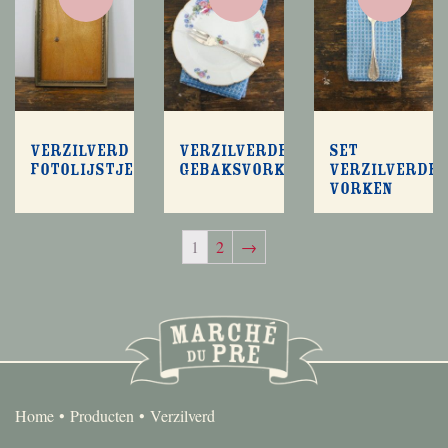
Verzilverd
Verzilverde
Set
fotolijstje
gebaksvorkjes
verzilverde
vorken
1
2
→
Home
Producten
Verzilverd