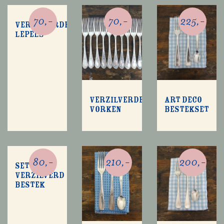
70,-
70,-
225,-
Verzilverde
lepels
Verzilverde
Art deco
vorken
bestekset
80,-
210,-
200,-
Set
verzilverd
bestek