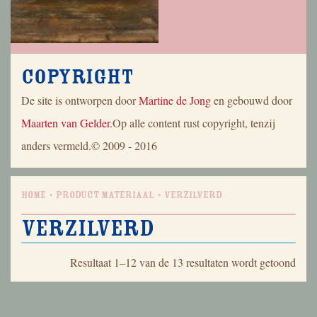
Copyright
De site is ontworpen door
Martine de Jong
en gebouwd door
Maarten van Gelder
.Op alle content rust copyright, tenzij
anders vermeld.© 2009 - 2016
Home
Product Materiaal
Verzilverd
Verzilverd
Geso
Resultaat 1–12 van de 13 resultaten wordt getoond
op
nieu