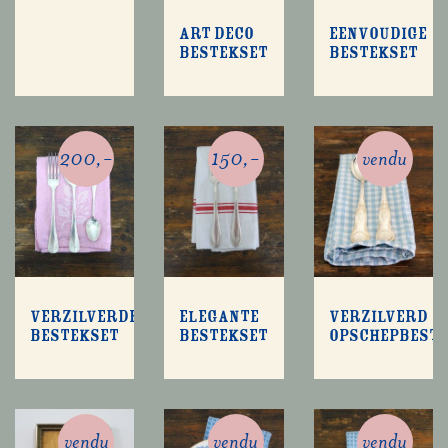
Art deco
Eenvoudige
bestekset
bestekset
200,-
150,-
vendu
Verzilverde
Elegante
Verzilverd
bestekset
bestekset
opschepbest
vendu
vendu
vendu