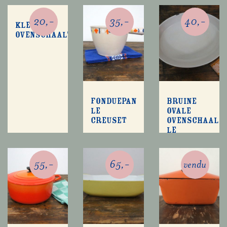
20,-
35,-
40,-
Klein
ovenschaaltje
Fonduepan
Bruine
Le
ovale
Creuset
ovenschaal
Le
Creuset
maat 36
55,-
65,-
vendu