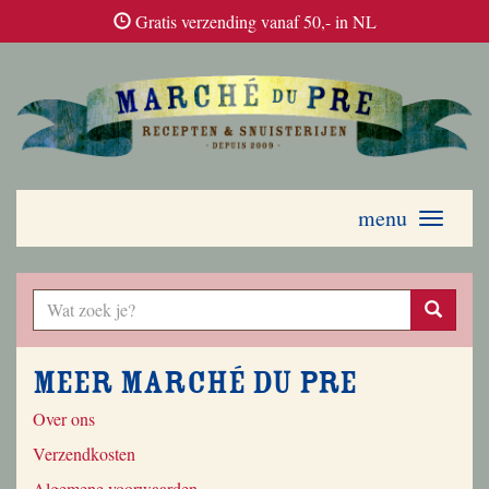
Gratis verzending vanaf 50,- in NL
menu
Toggle
navigati
Meer Marché du Pre
Over ons
Verzendkosten
Algemene voorwaarden