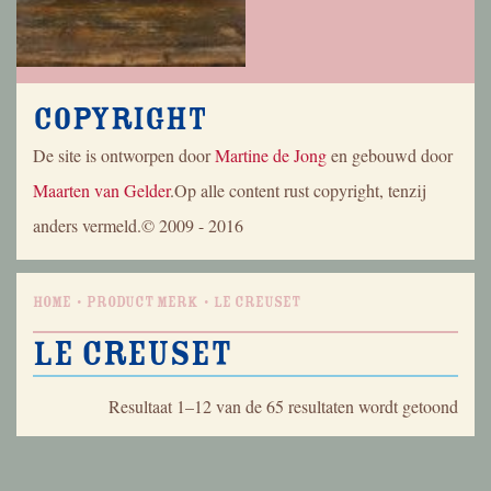
Copyright
De site is ontworpen door
Martine de Jong
en gebouwd door
Maarten van Gelder
.Op alle content rust copyright, tenzij
anders vermeld.© 2009 - 2016
Home
Product Merk
Le Creuset
Le Creuset
Geso
Resultaat 1–12 van de 65 resultaten wordt getoond
op
nieu