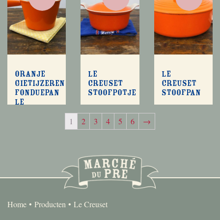
Oranje
Le
Le
gietijzeren
Creuset
Creuset
fonduepan
stoofpotje
stoofpan
Le
Creuset
1
2
3
4
5
6
→
Home
Producten
Le Creuset