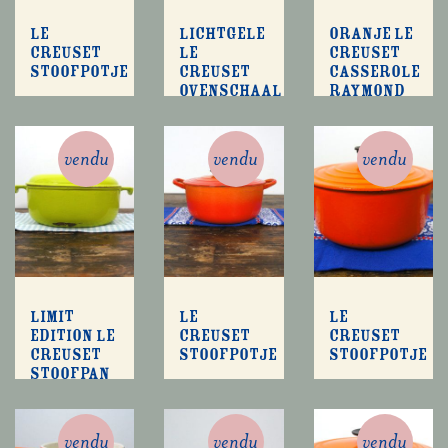
Le
Lichtgele
Oranje Le
Creuset
Le
Creuset
stoofpotje
Creuset
casserole
ovenschaal
Raymond
van
Loewy
Raymond
Loewy
vendu
vendu
vendu
Limit
Le
Le
edition Le
Creuset
Creuset
Creuset
stoofpotje
stoofpotje
stoofpan
vendu
vendu
vendu