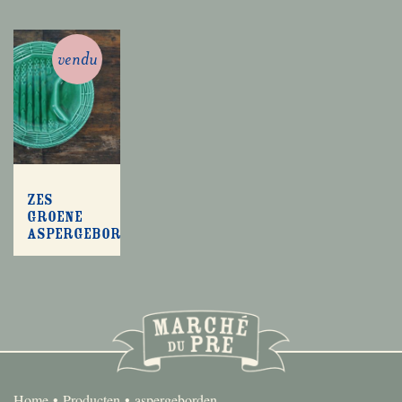
vendu
Zes
groene
aspergeborden
Home
Producten
aspergeborden