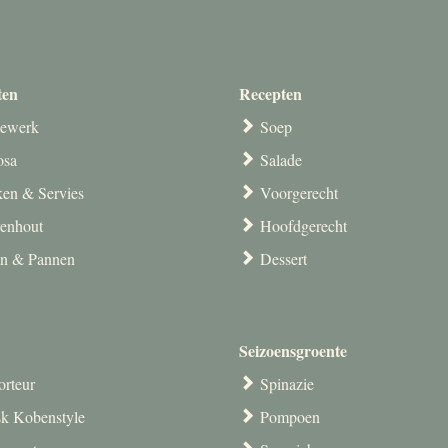
ten
Recepten
ewerk
Soep
osa
Salade
en & Servies
Voorgerecht
venhout
Hoofdgerecht
en & Pannen
Dessert
Seizoensgroente
orteur
Spinazie
k Kobenstyle
Pompoen