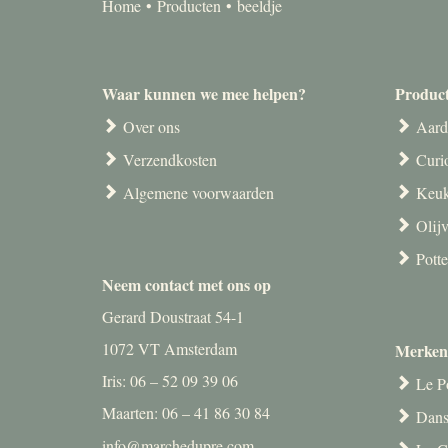
Home
Producten
beeldje
Waar kunnen we mee helpen?
Produc
Over ons
Aard
Verzendkosten
Curi
Algemene voorwaarden
Keuk
Olij
Pott
Neem contact met ons op
Gerard Doustraat 54-1
1072 VT Amsterdam
Merken
Iris: 06 – 52 09 39 06
Le P
Maarten: 06 – 41 86 30 84
Dans
info@marchedupre.com