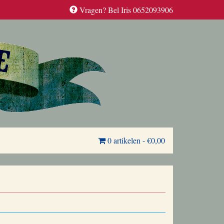
Vragen? Bel Iris 0652093906
0 artikelen
-
€0,00