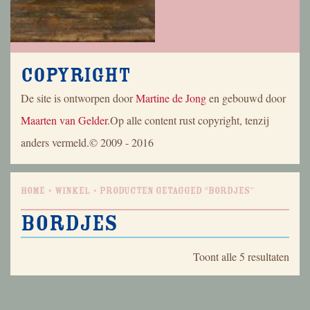
Copyright
De site is ontworpen door
Martine de Jong
en gebouwd door
Maarten van Gelder
.Op alle content rust copyright, tenzij
anders vermeld.© 2009 - 2016
Home
Winkel
Producten getagged “bordjes”
bordjes
Geso
Toont alle 5 resultaten
op
nieu