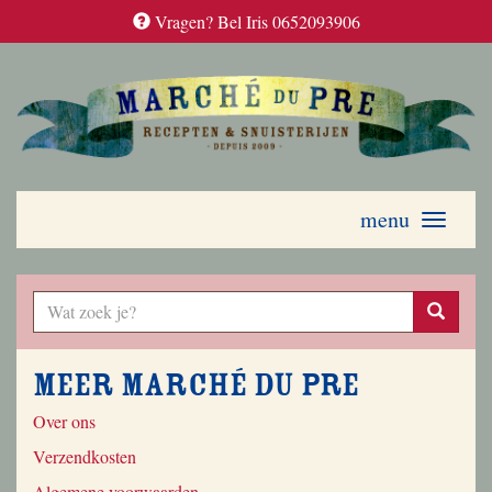
Vragen? Bel Iris 0652093906
menu
Toggle
navigati
Meer Marché du Pre
Over ons
Verzendkosten
Algemene voorwaarden