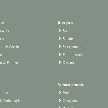
ten
Recepten
ewerk
Soep
osa
Salade
en & Servies
Voorgerecht
venhout
Hoofdgerecht
en & Pannen
Dessert
Seizoensgroente
orteur
Prei
k Kobenstyle
Courgette