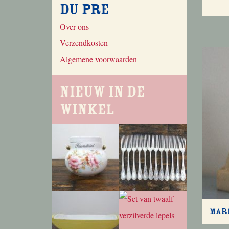
du Pre
Over ons
Verzendkosten
Algemene voorwaarden
Nieuw in de
winkel
Mari