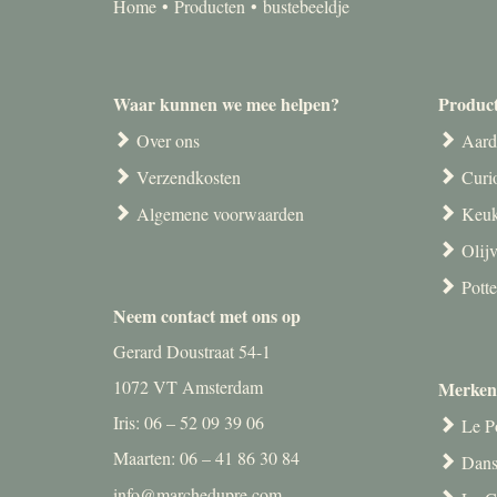
Home
Producten
bustebeeldje
Waar kunnen we mee helpen?
Produc
Over ons
Aard
Verzendkosten
Curi
Algemene voorwaarden
Keuk
Olij
Pott
Neem contact met ons op
Gerard Doustraat 54-1
1072 VT Amsterdam
Merken
Iris: 06 – 52 09 39 06
Le P
Maarten: 06 – 41 86 30 84
Dans
info@marchedupre.com