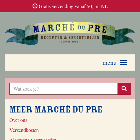
Gratis verzending vanaf 50,- in NL
menu
Toggle
navigati
Meer Marché du Pre
Over ons
Verzendkosten
Algemene voorwaarden