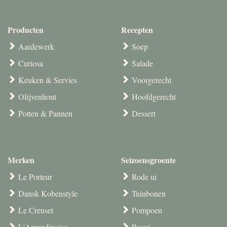
Producten
Recepten
Aardewerk
Soep
Curiosa
Salade
Keuken & Servies
Voorgerecht
Olijvenhout
Hoofdgerecht
Potten & Pannen
Dessert
Merken
Seizoensgroente
Le Porteur
Rode ui
Dansk Kobenstyle
Tuinbonen
Le Creuset
Pompoen
L'Amandinoise
Bosui