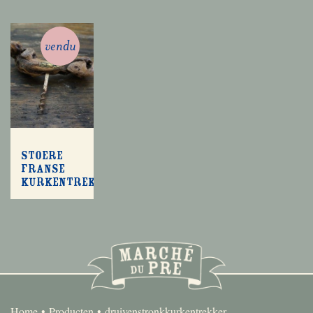
vendu
Stoere
franse
kurkentrekker
Home
Producten
druivenstronkkurkentrekker