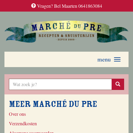
Vragen? Bel Maarten 0641863084
menu
Toggle
navigati
Meer Marché du Pre
Over ons
Verzendkosten
Algemene voorwaarden