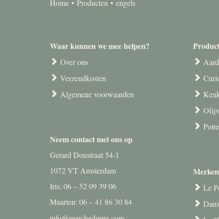
Home
Producten
engels
Waar kunnen we mee helpen?
Produc
Over ons
Aard
Verzendkosten
Curi
Algemene voorwaarden
Keuk
Olij
Pott
Neem contact met ons op
Gerard Doustraat 54-1
1072 VT Amsterdam
Merken
Iris: 06 – 52 09 39 06
Le P
Maarten: 06 – 41 86 30 84
Dans
info@marchedupre.com