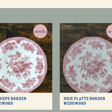
vendu
v
diepe borden
Drie platte borden
gwood
Wedgwood