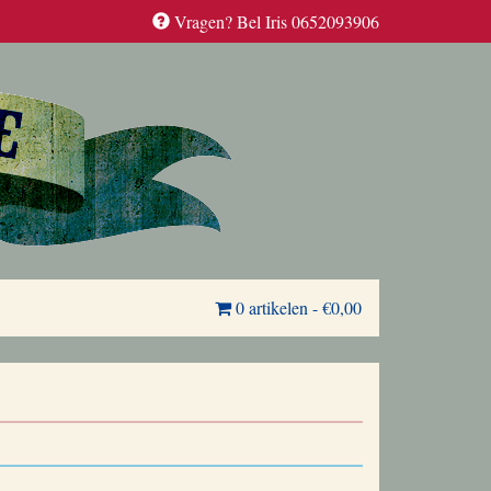
Vragen? Bel Iris 0652093906
0 artikelen
-
€0,00