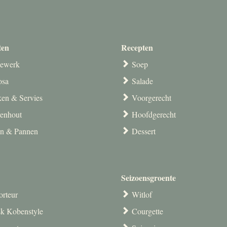
ten
Recepten
ewerk
Soep
osa
Salade
en & Servies
Voorgerecht
venhout
Hoofdgerecht
en & Pannen
Dessert
Seizoensgroente
orteur
Witlof
k Kobenstyle
Courgette