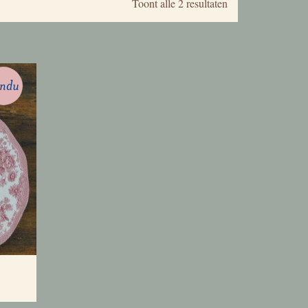
Gesorteerd
Toont alle 2 resultaten
op
nieuwste
endu