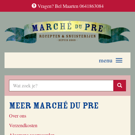
Vragen? Bel Maarten 0641863084
menu
Toggle
navigati
Meer Marché du Pre
Over ons
Verzendkosten
Algemene voorwaarden