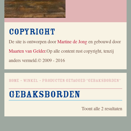
Copyright
De site is ontworpen door
Martine de Jong
en gebouwd door
Maarten van Gelder
.Op alle content rust copyright, tenzij
anders vermeld.© 2009 - 2016
Home
Winkel
Producten getagged “gebaksborden”
gebaksborden
Geso
Toont alle 2 resultaten
op
nieu