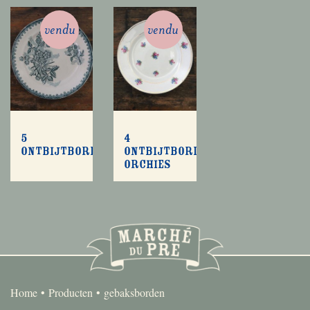
vendu
vendu
5
4
ontbijtbordjes
ontbijtbordjes
Orchies
Home
Producten
gebaksborden