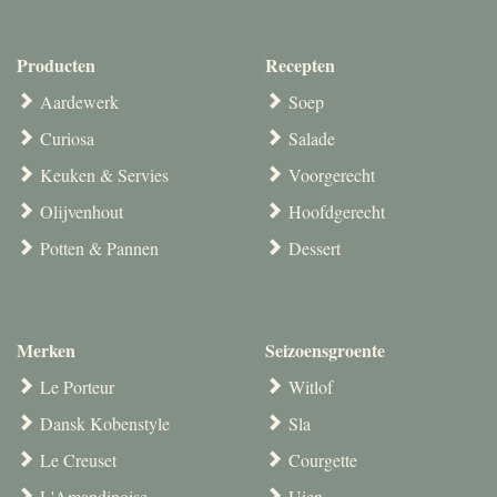
Producten
Recepten
Aardewerk
Soep
Curiosa
Salade
Keuken & Servies
Voorgerecht
Olijvenhout
Hoofdgerecht
Potten & Pannen
Dessert
Merken
Seizoensgroente
Le Porteur
Witlof
Dansk Kobenstyle
Sla
Le Creuset
Courgette
L'Amandinoise
Uien