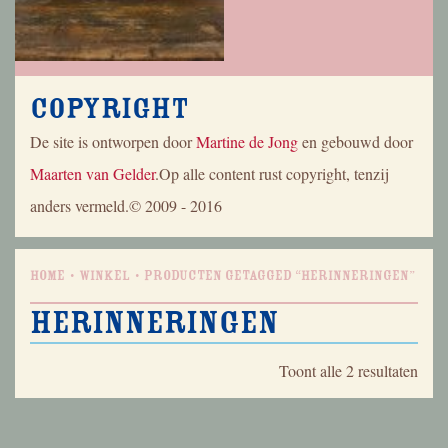
Copyright
De site is ontworpen door
Martine de Jong
en gebouwd door
Maarten van Gelder
.Op alle content rust copyright, tenzij
anders vermeld.© 2009 - 2016
Home
Winkel
Producten getagged “herinneringen”
herinneringen
Geso
Toont alle 2 resultaten
op
nieu