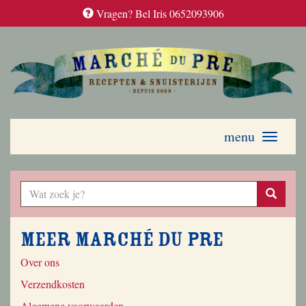
Vragen? Bel Iris 0652093906
menu
Toggle
navigati
Meer Marché du Pre
Over ons
Verzendkosten
Algemene voorwaarden