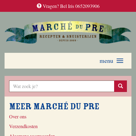
Vragen? Bel Iris 0652093906
menu
Toggle
navigati
Meer Marché du Pre
Over ons
Verzendkosten
Algemene voorwaarden