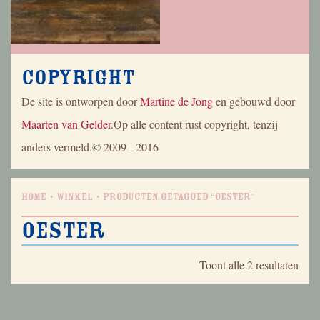
Copyright
De site is ontworpen door
Martine de Jong
en gebouwd door
Maarten van Gelder
.Op alle content rust copyright, tenzij
anders vermeld.© 2009 - 2016
Home
Winkel
Producten getagged “oester”
oester
Geso
Toont alle 2 resultaten
op
nieu