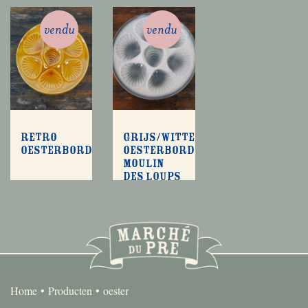
vendu
vendu
Retro
Grijs/witte
oesterborden
oesterborden
Moulin
des Loups
Home
Producten
oester