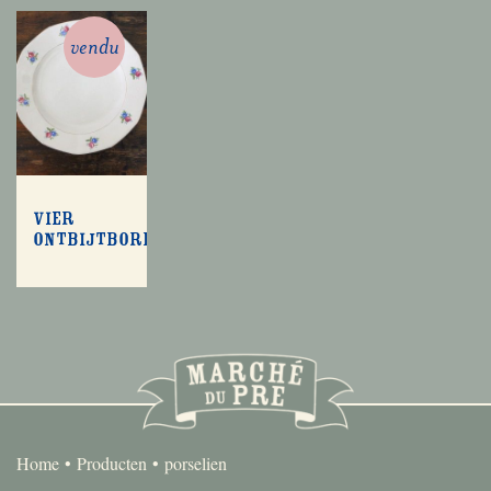
vendu
Vier
ontbijtbordjes
Home
Producten
porselien