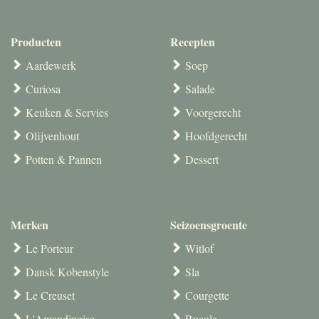
Producten
Recepten
Aardewerk
Soep
Curiosa
Salade
Keuken & Servies
Voorgerecht
Olijvenhout
Hoofdgerecht
Potten & Pannen
Dessert
Merken
Seizoensgroente
Le Porteur
Witlof
Dansk Kobenstyle
Sla
Le Creuset
Courgette
L'Amandinoise
Rucola