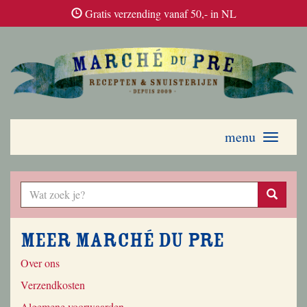
Gratis verzending vanaf 50,- in NL
menu
Toggle
navigati
Meer Marché du Pre
Over ons
Verzendkosten
Algemene voorwaarden