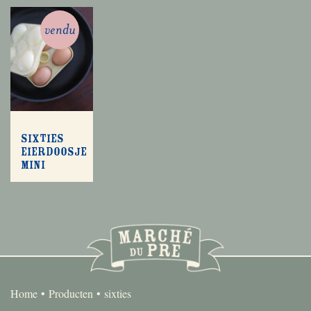
vendu
Sixties
eierdoosje
mini
Home
Producten
sixties