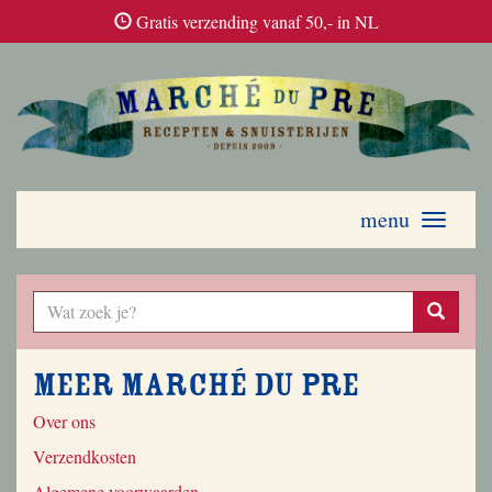
Gratis verzending vanaf 50,- in NL
menu
Toggle
navigati
Meer Marché du Pre
Over ons
Verzendkosten
Algemene voorwaarden