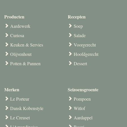
Producten
Recepten
Aardewerk
Soep
Curiosa
Salade
Keuken & Servies
Voorgerecht
Olijvenhout
Hoofdgerecht
Potten & Pannen
Dessert
Merken
Seizoensgroente
Le Porteur
Pompoen
Dansk Kobenstyle
Witlof
Le Creuset
Aardappel
L'Amandinoise
Bosui