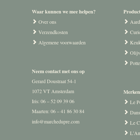
Waar kunnen we mee helpen?
Produc
Over ons
Aard
Verzendkosten
Curi
Algemene voorwaarden
Keuk
Olij
Pott
Neem contact met ons op
Gerard Doustraat 54-1
1072 VT Amsterdam
Merken
Iris: 06 – 52 09 39 06
Le P
Maarten: 06 – 41 86 30 84
Dans
info@marchedupre.com
Le C
L'Am