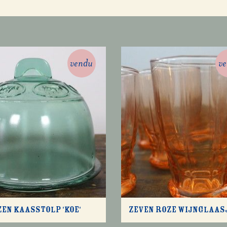
vendu
v
en kaasstolp 'koe'
Zeven roze wijnglaas