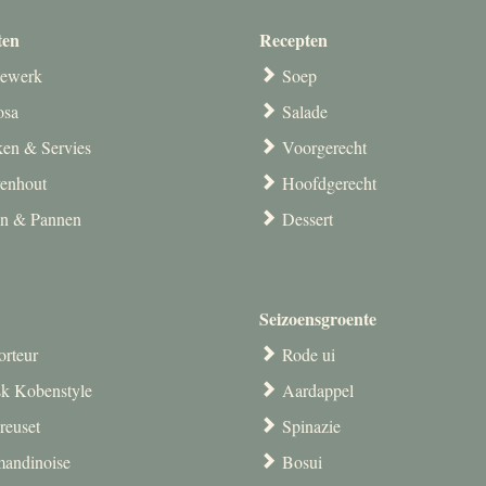
ten
Recepten
ewerk
Soep
osa
Salade
en & Servies
Voorgerecht
venhout
Hoofdgerecht
en & Pannen
Dessert
Seizoensgroente
orteur
Rode ui
k Kobenstyle
Aardappel
reuset
Spinazie
andinoise
Bosui