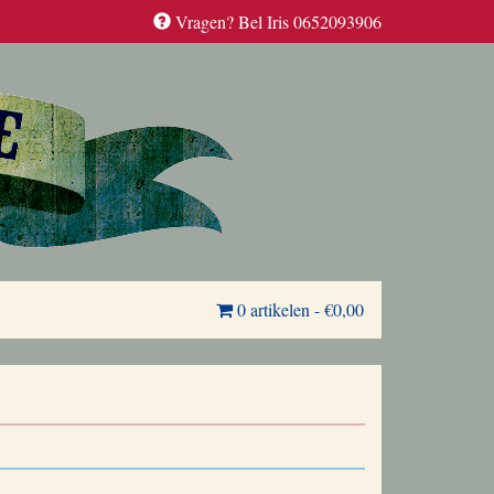
Vragen? Bel Iris 0652093906
0 artikelen
-
€0,00