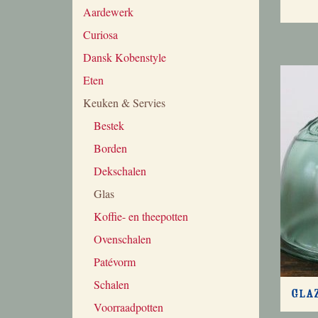
Aardewerk
Curiosa
Dansk Kobenstyle
Eten
Keuken & Servies
Bestek
Borden
Dekschalen
Glas
Koffie- en theepotten
Ovenschalen
Patévorm
Schalen
Glaz
Voorraadpotten