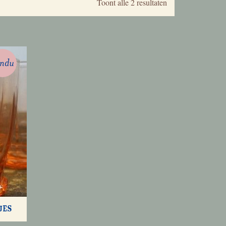
Gesorteerd
Toont alle 2 resultaten
op
nieuwste
endu
jes