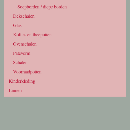
Le Porteur
Rode ui
Dansk Kobenstyle
Venkel
Le Creuset
Bosui
L'Amandinoise
Spinazie
Nieuwe artikelen en kortingen ontvangen?
103
klanten beoordeelden
Marché du Pre met een
9.8
/
10
.
De site is ontworpen door Martine de Jong en gebouwd door
Maarten van Gelder. Op alle content rust copyright, tenzij anders