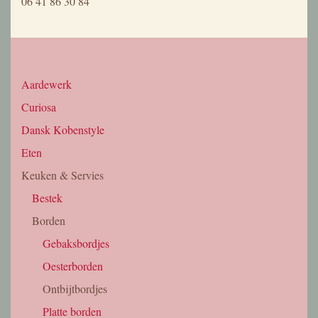
Iris: 06 – 52 09 39 06
Maarten: 06 – 41 86 30 84
info@marchedupre.com
Producten
Recepten
Aardewerk
Soep
Curiosa
Salade
Keuken & Servies
Voorgerecht
Olijvenhout
Hoofdgerecht
Potten & Pannen
Dessert
Merken
Seizoensgroente