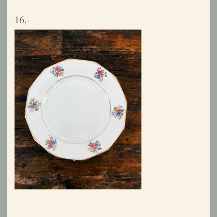
gratis verzenden v.a. 50 euro
14 dagen retourrecht
veilig betalen
gratis klantenservice
06 41 86 30 84
Categorieën