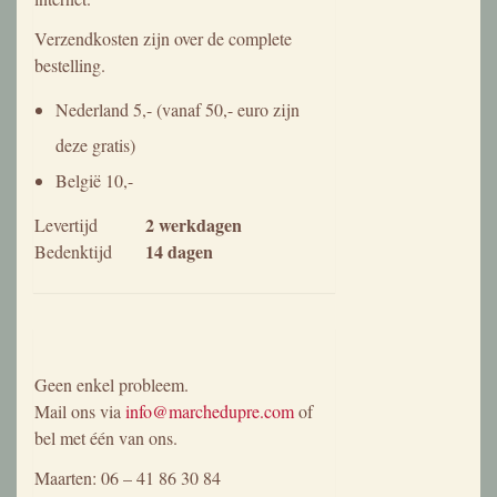
Vijf platte borden L'Amandinoise 1065 met bloemenmotief en
gouden rand
20,-