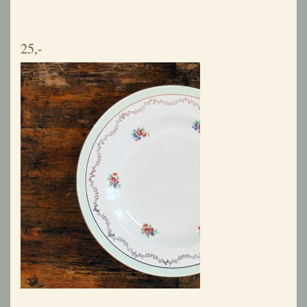
7 ontbijtbordjes MDL France rode rand bovenkant
21,-