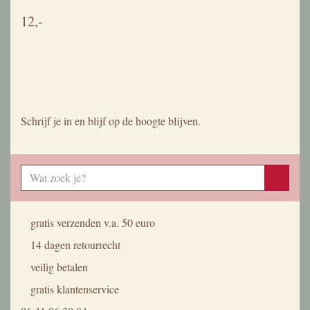
Home
Winkel
Producten
Set van 4 ontbijtbordjes
l’Amandinoise 1079
Waar kunnen we mee helpen?
Over ons
Verzendkosten
Algemene voorwaarden
Neem contact met ons op
Gerard Doustraat 54-1
1072 VT Amsterdam