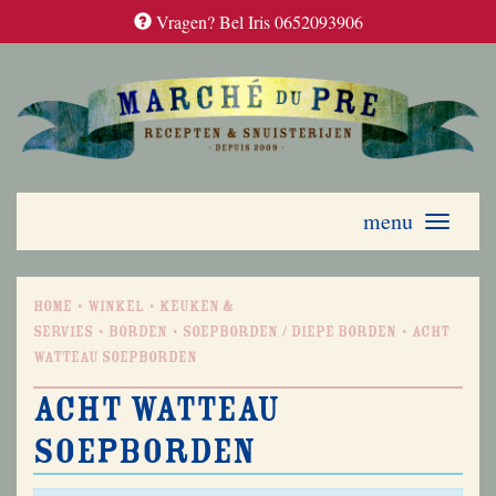
Vragen? Bel Iris 0652093906
menu
Toggle
navigati
Home
Winkel
Keuken &
Servies
Borden
Soepborden / diepe borden
Acht
Watteau soepborden
Acht Watteau
soepborden