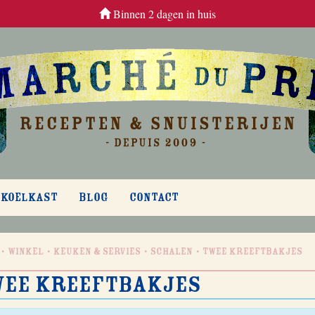
Binnen 2 dagen in huis
 KOELKAST
BLOG
CONTACT
Winkel
Keuken & Servies
Schalen
Twee kreeftbakjes
ee kreeftbakjes