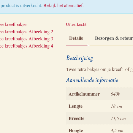
 product is uitverkocht.
Bekijk het alternatief.
Uitverkocht
Details
Bezorgen & retou
Beschrijving
Twee retro bakjes om je kreeft- of g
Aanvullende informatie
Artikelnummer
640b
Lengte
18 cm
Breedte
11,5 cm
Hoogte
4,5 cm