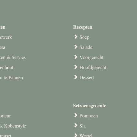
ten
Recepten
ewerk
Soep
osa
Salade
en & Servies
Voorgerecht
venhout
Hoofdgerecht
en & Pannen
Dessert
Seizoensgroente
orteur
Pompoen
k Kobenstyle
Sla
reuset
Wortel