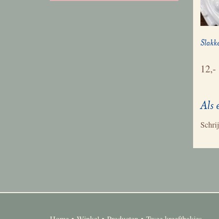
Slakke
12,-
Als 
Schrij
Home
Winkel
Producten
Twee kreeftbakjes