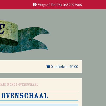
Vragen? Bel Iris 0652093906
0 artikelen
-
€0,00
 Mari ronde ovenschaal
e ovenschaal