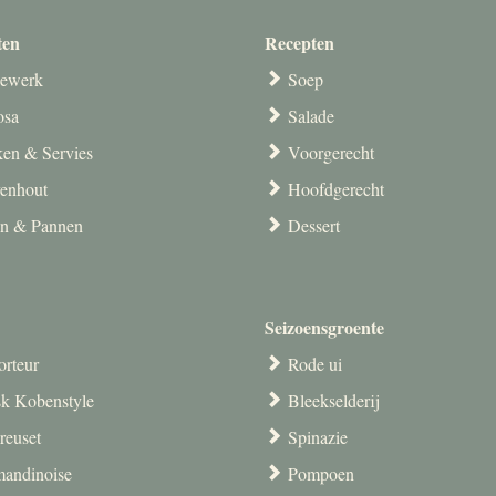
ten
Recepten
ewerk
Soep
osa
Salade
en & Servies
Voorgerecht
venhout
Hoofdgerecht
en & Pannen
Dessert
Seizoensgroente
orteur
Rode ui
k Kobenstyle
Bleekselderij
reuset
Spinazie
andinoise
Pompoen