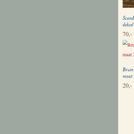
Scand
deksel
70,-
Bruin
maat 
20,-