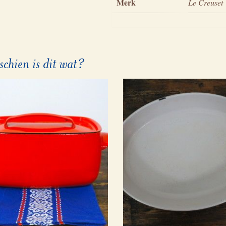
Merk
Le Creuset
schien is dit wat?