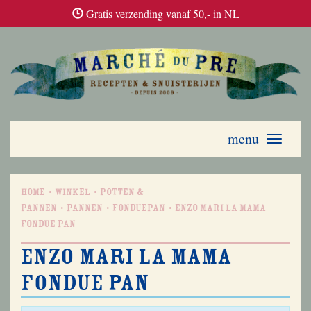
Gratis verzending vanaf 50,- in NL
menu
Toggle
navigati
Home
Winkel
Potten &
Pannen
Pannen
Fonduepan
Enzo Mari La Mama
fondue pan
Enzo Mari La Mama
fondue pan