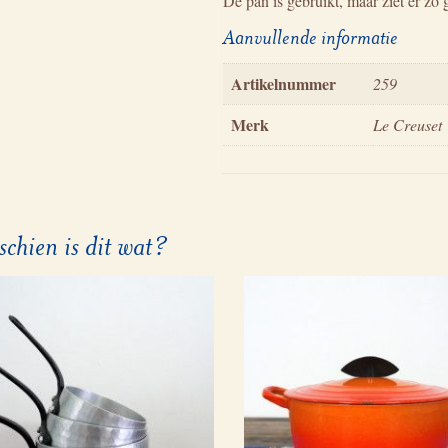
De pan is gebruikt, maar ziet er zo
Aanvullende informatie
Artikelnummer
259
Merk
Le Creuset
schien is dit wat?