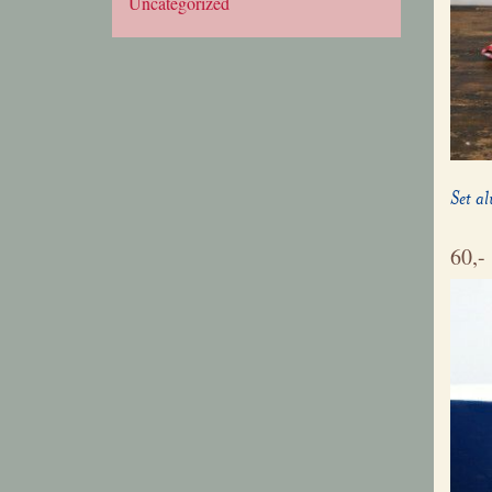
Uncategorized
Set a
60,-