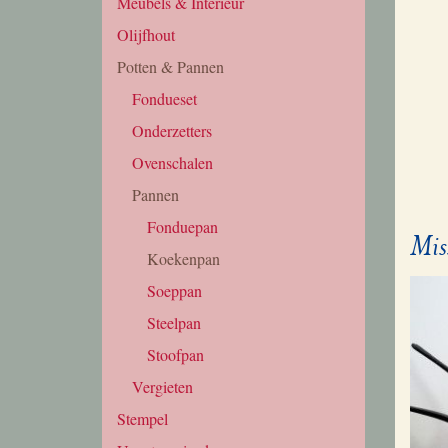
Meubels & Interieur
Olijfhout
Potten & Pannen
Fondueset
Onderzetters
Ovenschalen
Pannen
Fonduepan
Mis
Koekenpan
Soeppan
Steelpan
Stoofpan
Vergieten
Stempel