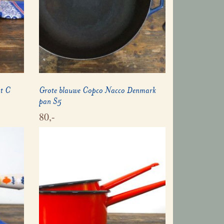
at C
Grote blauwe Copco Nacco Denmark
pan S5
80,-