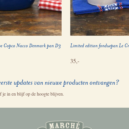
e Copco Nacco Denmark pan D3
Limited edition fonduepan Le Cr
35,-
eerste updates van nieuwe producten ontvangen?
f je in en blijf op de hoogte blijven.