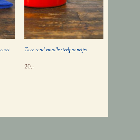
euset
Twee rood emaille steelpannetjes
20,-