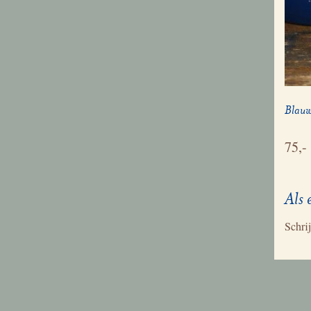
Blauw
75,-
Als 
Schrij