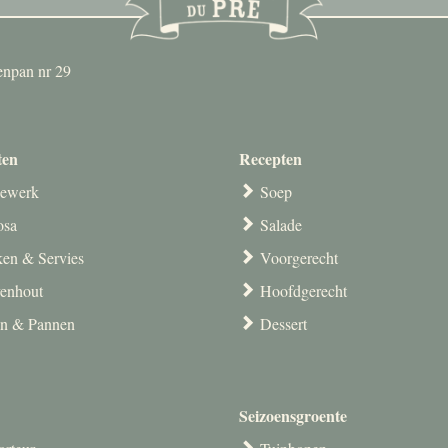
enpan nr 29
ten
Recepten
ewerk
Soep
osa
Salade
en & Servies
Voorgerecht
venhout
Hoofdgerecht
en & Pannen
Dessert
Seizoensgroente