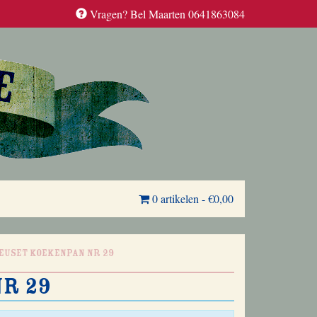
Vragen? Bel Maarten 0641863084
0 artikelen
-
€0,00
reuset koekenpan nr 29
nr 29