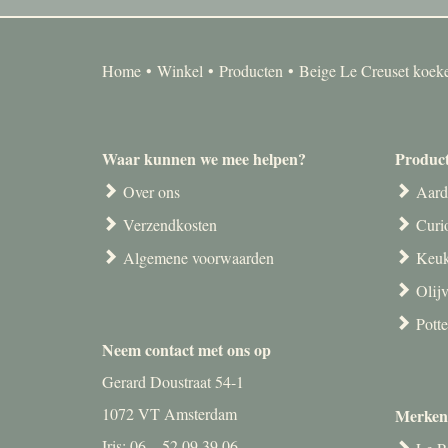
Home
Winkel
Producten
Beige Le Creuset koek
Waar kunnen we mee helpen?
Produc
Over ons
Aard
Verzendkosten
Curi
Algemene voorwaarden
Keuk
Olij
Pott
Neem contact met ons op
Gerard Doustraat 54-1
1072 VT Amsterdam
Merken
Iris: 06 – 52 09 39 06