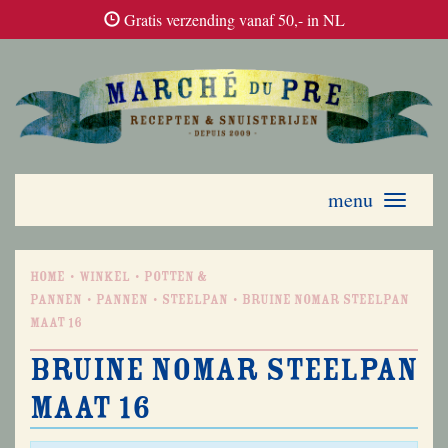
Gratis verzending vanaf 50,- in NL
menu
Toggle
navigati
Home
Winkel
Potten &
Pannen
Pannen
Steelpan
Bruine Nomar steelpan
maat 16
Bruine Nomar steelpan
maat 16