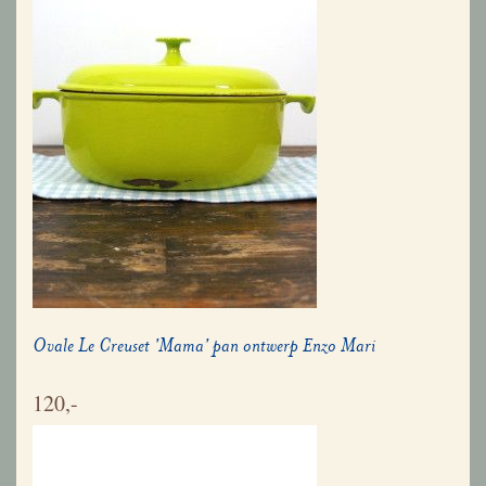
Ovale Le Creuset 'Mama' pan ontwerp Enzo Mari
120,-