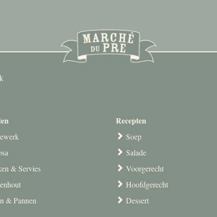
ek
ten
Recepten
ewerk
Soep
osa
Salade
en & Servies
Voorgerecht
venhout
Hoofdgerecht
en & Pannen
Dessert