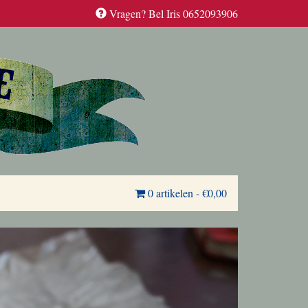
Vragen? Bel Iris 0652093906
0 artikelen
-
€0,00