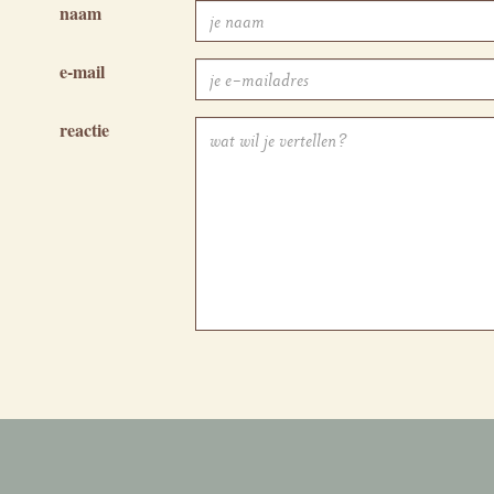
naam
e-mail
reactie