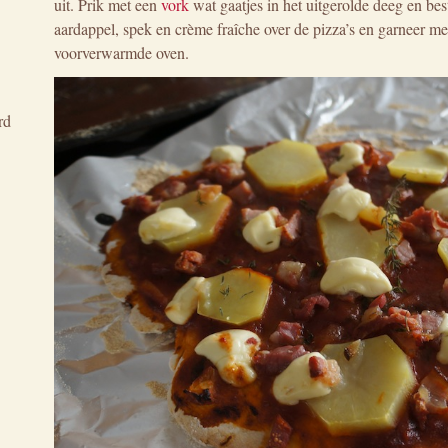
uit. Prik met een
vork
wat gaatjes in het uitgerolde deeg en bes
aardappel, spek en crème fraîche over de pizza’s en garneer me
voorverwarmde oven.
rd