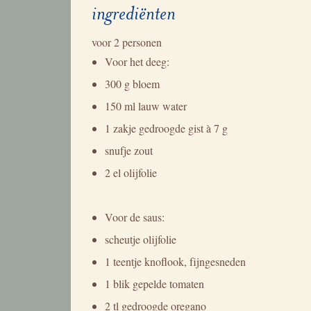
ingrediënten
voor
2 personen
Voor het deeg:
300 g bloem
150 ml lauw water
1 zakje gedroogde gist à 7 g
snufje zout
2 el olijfolie
Voor de saus:
scheutje olijfolie
1 teentje knoflook, fijngesneden
1 blik gepelde tomaten
2 tl gedroogde oregano