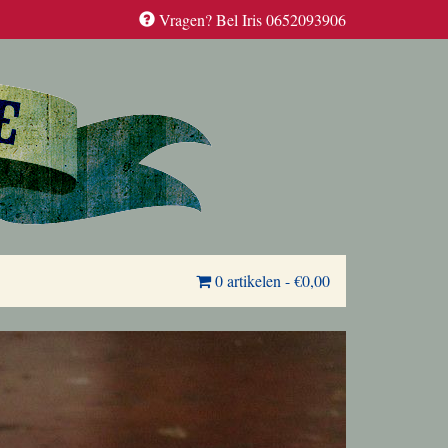
Vragen? Bel Iris 0652093906
0 artikelen
-
€0,00