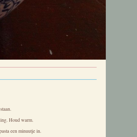
staan.
kking. Houd warm.
pasta een minuutje in.