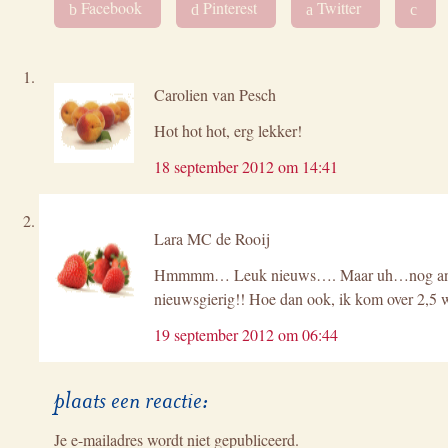
Facebook
Pinterest
Twitter
b
d
a
c
Carolien van Pesch
Hot hot hot, erg lekker!
18 september 2012 om 14:41
Lara MC de Rooij
Hmmmm… Leuk nieuws…. Maar uh…nog ander 
nieuwsgierig!! Hoe dan ook, ik kom over 2,5 we
19 september 2012 om 06:44
plaats een reactie:
Je e-mailadres wordt niet gepubliceerd.