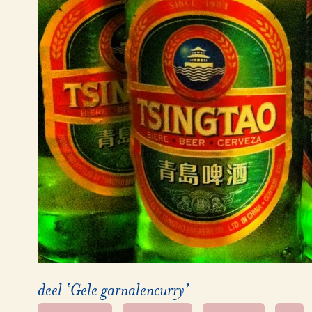
deel ‘Gele garnalencurry’