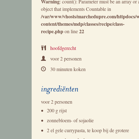
Warning
: count(): Parameter must be an array or 
object that implements Countable in
/var/www/vhosts/marchedupre.com/httpdocs/
content/themes/mdp/classes/recipe/class-
recipe.php
22
on line
hoofdgerecht
voor
2 personen
30 minuten koken
ingrediënten
voor
2 personen
200 g rijst
zonnebloem- of sojaolie
2 el gele currypasta, te koop bij de grotere