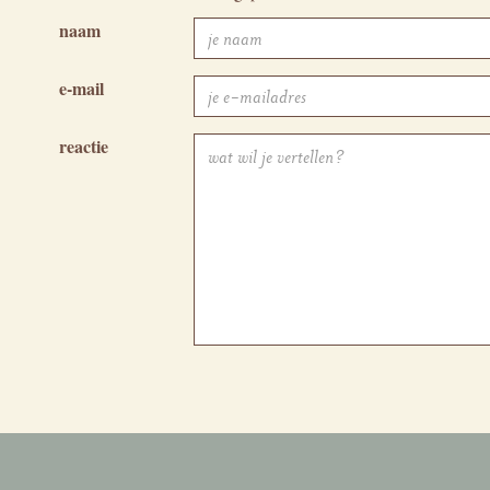
naam
e-mail
reactie