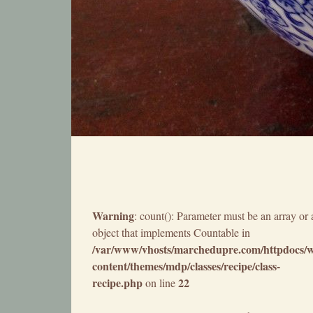
Warning
: count(): Parameter must be an array or 
object that implements Countable in
/var/www/vhosts/marchedupre.com/httpdocs/
content/themes/mdp/classes/recipe/class-
recipe.php
22
on line