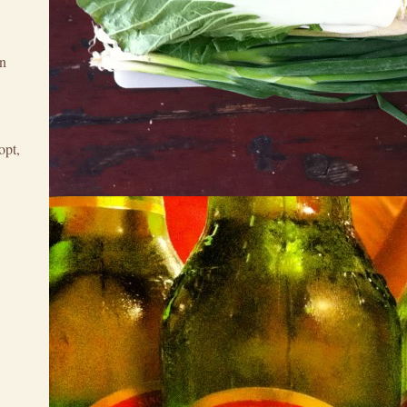
en
opt,