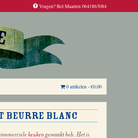
Vragen? Bel Maarten 0641863084
0 artikelen
-
€0,00
t beurre blanc
n commerciele
keuken
gemaakt heb. Het is