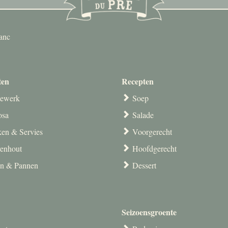
anc
ten
Recepten
ewerk
Soep
osa
Salade
en & Servies
Voorgerecht
venhout
Hoofdgerecht
en & Pannen
Dessert
Seizoensgroente