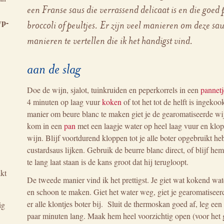
een Franse saus die verrassend delicaat is en die goed p
wp-
broccoli of peultjes. Er zijn veel manieren om deze sau
manieren te vertellen die ik het handigst vind.
aan de slag
Doe de wijn, sjalot, tuinkruiden en peperkorrels in een
pannetj
4 minuten op laag vuur
koken
of tot het tot de helft is ingeko
manier om beure blanc te maken giet je de gearomatiseerde wi
kom in een
pan
met een laagje water op heel laag vuur en klop
wijn. Blijf voortdurend kloppen tot je alle boter opgebruikt h
custardsaus lijken. Gebruik de beurre blanc direct, of blijf h
te lang laat staan is de kans groot dat hij terugloopt.
akt
De tweede manier vind ik het prettigst. Je giet wat kokend w
en schoon te maken. Giet het water weg, giet je gearomatiseer
er alle klontjes boter bij. Sluit de thermoskan goed af, leg e
ig
paar minuten lang. Maak hem heel voorzichtig open (voor het g