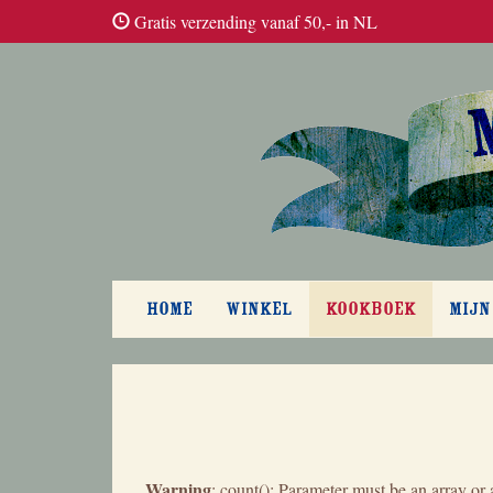
Gratis verzending vanaf 50,- in NL
HOME
WINKEL
KOOKBOEK
MIJN
Warning
: count(): Parameter must be an array or 