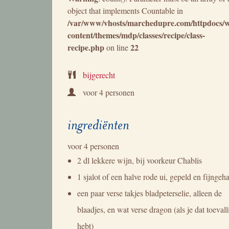
object that implements Countable in
/var/www/vhosts/marchedupre.com/httpdocs/
content/themes/mdp/classes/recipe/class-
recipe.php
22
on line
bijgerecht
voor
4 personen
ingrediënten
voor
4 personen
2 dl lekkere wijn, bij voorkeur Chablis
1 sjalot of een halve rode ui, gepeld en fijngeh
een paar verse takjes bladpeterselie, alleen de
blaadjes, en wat verse dragon (als je dat toevall
hebt)