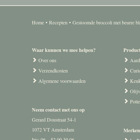
Home
Recepten
Gestoomde broccoli met beurre bl
Waar kunnen we mee helpen?
Produc
Over ons
Aard
Verzendkosten
Curi
Algemene voorwaarden
Keuk
Olij
Pott
Neem contact met ons op
Gerard Doustraat 54-1
1072 VT Amsterdam
Merken
Iris: 06 – 52 09 39 06