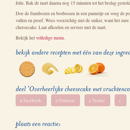
folie. Bak de taart daarna nog 15 minuten tot het beslag gestold
Doe de frambozen en bosbessen in een pannetje en voeg de port
vallen en proef. Wees voorzichtig met de suiker, want het zur
cheesecake. Laat afkoelen en serveer met de taart.
Bekijk het
volledige menu
.
bekijk andere recepten met één van deze ingre
deel ‘Overheerlijke cheesecake met vruchtenc
Facebook
Pinterest
Twitter
b
d
a
c
plaats een reactie: