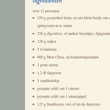
ingrediënten
voor
12 personen
150 g gesmolten boter, en een klein beetje om 
springvorm in te vetten
250 g digestives, of andere biscuitjes, fijngest
120 g suiker
3 el maïzena
900 g Mon Chou, op kamertemperatuur
2 grote eieren
1,2 dl slagroom
1 vanillestokje
geraspte schil van 1 citroen
geraspte schil van 1 sinaasappel
125 g frambozen, vers of uit de diepvries