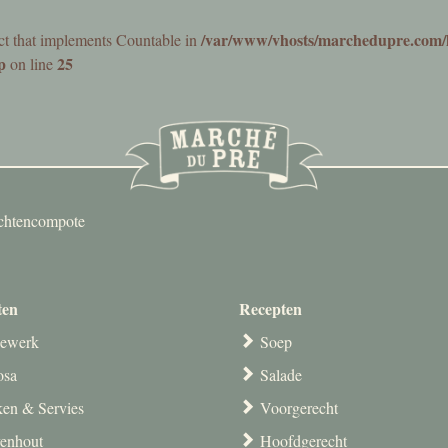
/var/www/vhosts/marchedupre.com/
ect that implements Countable in
p
25
on line
uchtencompote
ten
Recepten
ewerk
Soep
osa
Salade
en & Servies
Voorgerecht
venhout
Hoofdgerecht