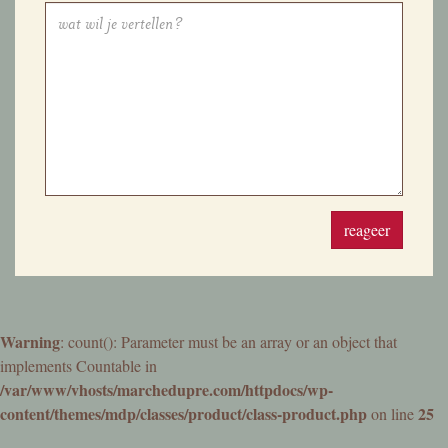
reageer
Warning
: count(): Parameter must be an array or an object that
implements Countable in
/var/www/vhosts/marchedupre.com/httpdocs/wp-
content/themes/mdp/classes/product/class-product.php
25
on line