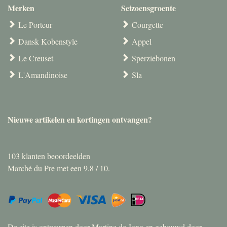
Merken
Seizoensgroente
Le Porteur
Courgette
Dansk Kobenstyle
Appel
Le Creuset
Sperziebonen
L'Amandinoise
Sla
Nieuwe artikelen en kortingen ontvangen?
103
klanten beoordeelden
Marché du Pre met een
9.8
/
10
.
De site is ontworpen door Martine de Jong en gebouwd door