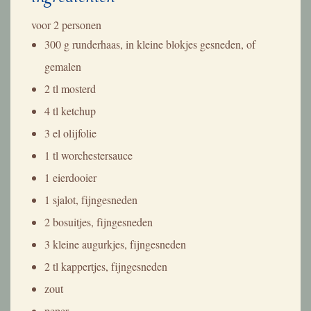
voor
2 personen
300 g runderhaas, in kleine blokjes gesneden, of
gemalen
2 tl mosterd
4 tl ketchup
3 el olijfolie
1 tl worchestersauce
1 eierdooier
1 sjalot, fijngesneden
2 bosuitjes, fijngesneden
3 kleine augurkjes, fijngesneden
2 tl kappertjes, fijngesneden
zout
peper