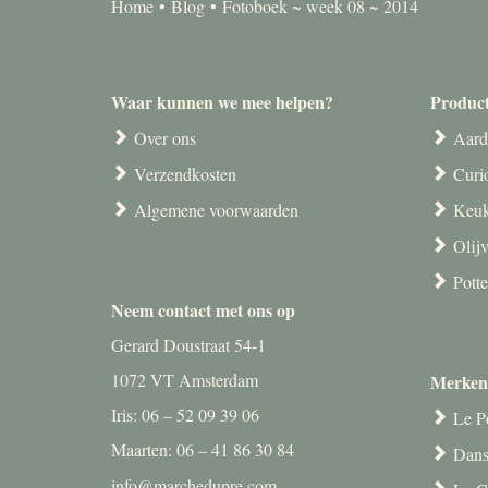
Home
Blog
Fotoboek ~ week 08 ~ 2014
Waar kunnen we mee helpen?
Produc
Over ons
Aard
Verzendkosten
Curi
Algemene voorwaarden
Keuk
Olij
Pott
Neem contact met ons op
Gerard Doustraat 54-1
1072 VT Amsterdam
Merken
Iris: 06 – 52 09 39 06
Le P
Maarten: 06 – 41 86 30 84
Dans
info@marchedupre.com