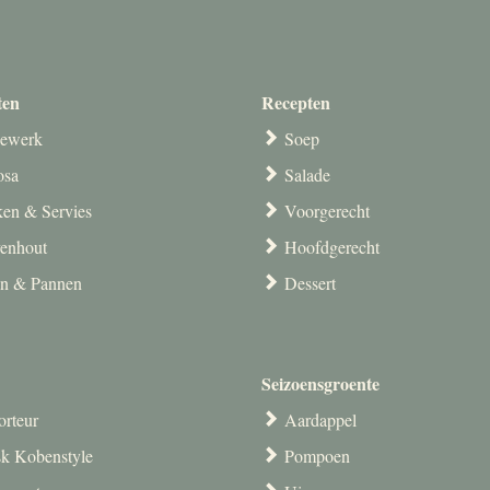
ten
Recepten
ewerk
Soep
osa
Salade
en & Servies
Voorgerecht
venhout
Hoofdgerecht
en & Pannen
Dessert
Seizoensgroente
orteur
Aardappel
k Kobenstyle
Pompoen