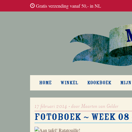
Gratis verzending vanaf 50,- in NL
HOME
WINKEL
KOOKBOEK
MIJN
17 februari 2014 • door Maarten van Gelder
Fotoboek ~ week 08 