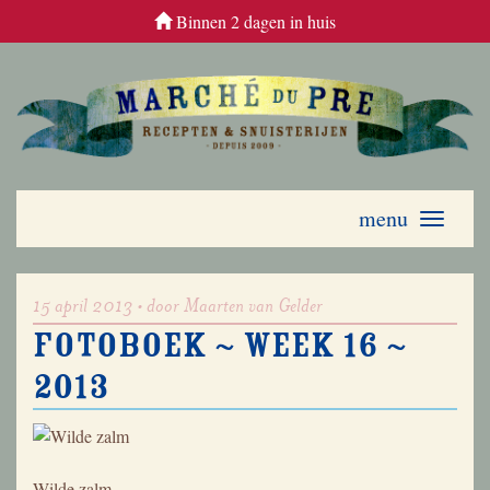
Binnen 2 dagen in huis
menu
Toggle
navigati
15 april 2013 • door Maarten van Gelder
Fotoboek ~ week 16 ~
2013
Wilde zalm