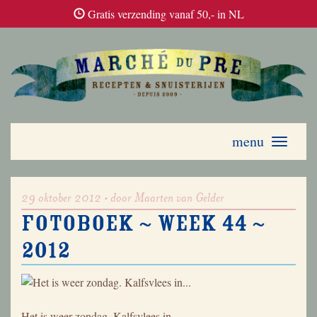
Gratis verzending vanaf 50,- in NL
menu
Toggle
navigati
29 oktober 2012 • door Maarten van Gelder
Fotoboek ~ week 44 ~
2012
Het is weer zondag. Kalfsvlees in…