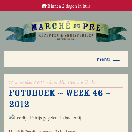
Binnen 2 dagen in huis
menu
Toggle
navigati
12 november 2012 • door Maarten van Gelder
Fotoboek ~ week 46 ~
2012
Heerlijk Patrijs gegeten. Je had erbij…