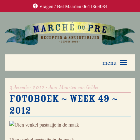
Vragen? Bel Maarten 0641863084
menu
Toggle
navigati
3 december 2012 • door Maarten van Gelder
Fotoboek ~ week 49 ~
2012
Uien venkel pastaatje in de maak