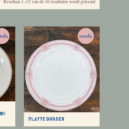
Gesorteerd
Resultaat 1–12 van de 16 resultaten wordt getoond
op
nieuwste
endu
vendu
mi-
Platte borden