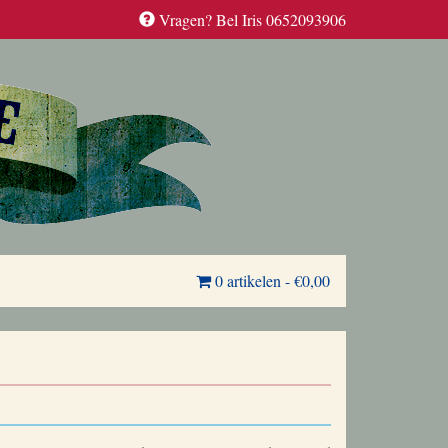
Vragen? Bel Iris 0652093906
0 artikelen
-
€0,00