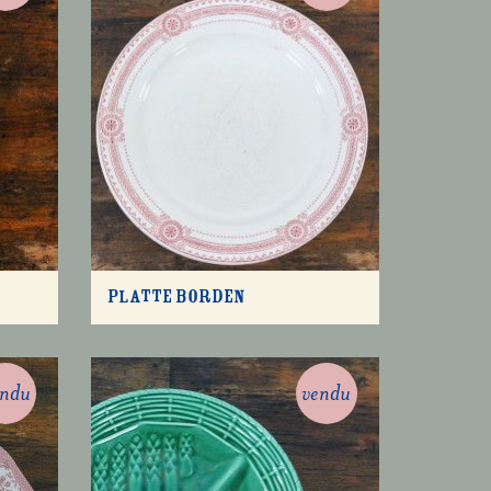
Platte borden
endu
vendu