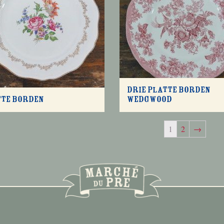
Drie platte borden
tte borden
Wedgwood
1
2
→