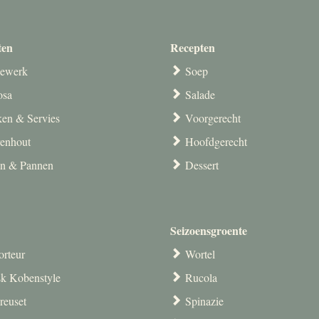
ten
Recepten
ewerk
Soep
osa
Salade
en & Servies
Voorgerecht
venhout
Hoofdgerecht
en & Pannen
Dessert
Seizoensgroente
orteur
Wortel
k Kobenstyle
Rucola
reuset
Spinazie