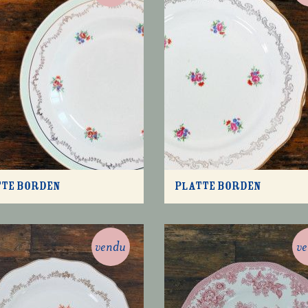
tte borden
Platte borden
vendu
v