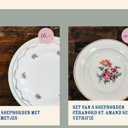
16,-
v
Set van 5 soepborden
 soepborden met
Céranord St. Amand Se
emetjes
Vetrifié