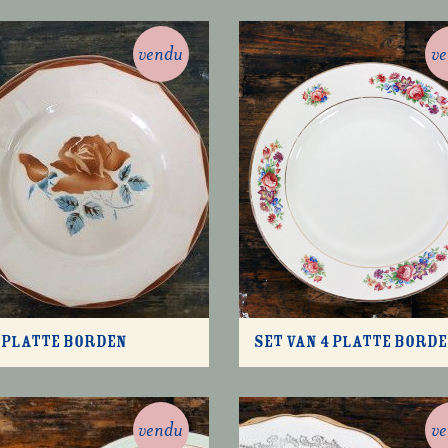
vendu
v
 platte borden
Set van 4 platte bord
vendu
v