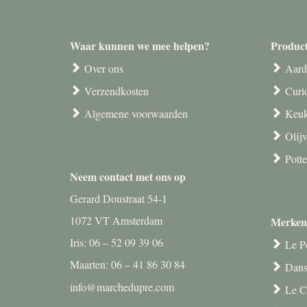
Waar kunnen we mee helpen?
Produc
Over ons
Aard
Verzendkosten
Curi
Algemene voorwaarden
Keuk
Olij
Pott
Neem contact met ons op
Gerard Doustraat 54-1
1072 VT Amsterdam
Merken
Iris: 06 – 52 09 39 06
Le P
Maarten: 06 – 41 86 30 84
Dans
info@marchedupre.com
Le C