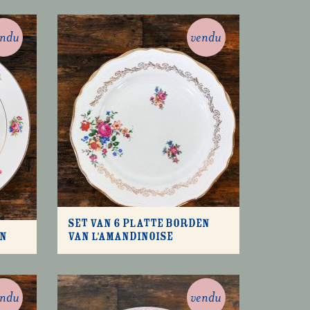
endu
vendu
Set van 6 platte borden
en
van l'Amandinoise
endu
vendu