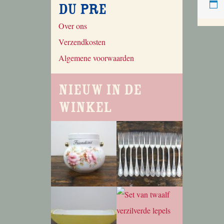
du Pre
Over ons
Verzendkosten
Algemene voorwaarden
Nieuw in de
winkel