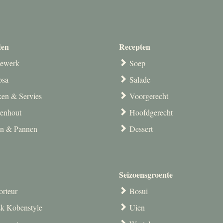
ten
Recepten
ewerk
Soep
osa
Salade
en & Servies
Voorgerecht
venhout
Hoofdgerecht
en & Pannen
Dessert
Seizoensgroente
orteur
Bosui
k Kobenstyle
Uien