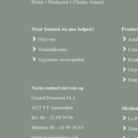
Home
Producten
Charles Amand
Waar kunnen we mee helpen?
Produc
Over ons
Aard
Verzendkosten
Curi
Algemene voorwaarden
Keuk
Olij
Pott
Neem contact met ons op
Gerard Doustraat 54-1
1072 VT Amsterdam
Merken
Iris: 06 – 52 09 39 06
Le P
Maarten: 06 – 41 86 30 84
Dans
info@marchedupre.com