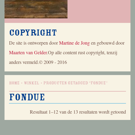
Copyright
De site is ontworpen door
Martine de Jong
en gebouwd door
Maarten van Gelder
.Op alle content rust copyright, tenzij
anders vermeld.© 2009 - 2016
Home
Winkel
Producten getagged “fondue”
fondue
Geso
Resultaat 1–12 van de 13 resultaten wordt getoond
op
nieu