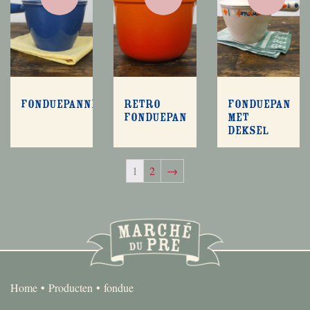
Fonduepannetje
Retro
Fonduepan
fonduepan
met
deksel
1
2
→
Home
Producten
fondue