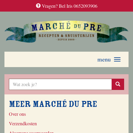
Vragen? Bel Iris 0652093906
menu
Toggle
navigati
Meer Marché du Pre
Over ons
Verzendkosten
Algemene voorwaarden