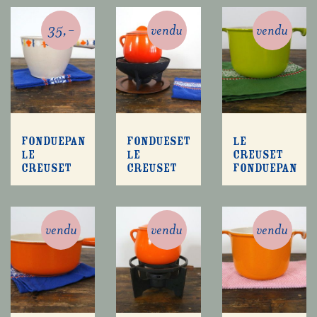
35,-
vendu
vendu
Fonduepan
Fondueset
Le
Le
Le
Creuset
Creuset
Creuset
fonduepan
vendu
vendu
vendu