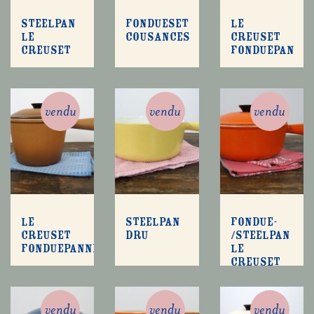
Steelpan
Fondueset
Le
Le
Cousances
Creuset
Creuset
fonduepan
vendu
vendu
vendu
Le
Steelpan
Fondue-
Creuset
Dru
/steelpan
fonduepannetje
Le
Creuset
vendu
vendu
vendu