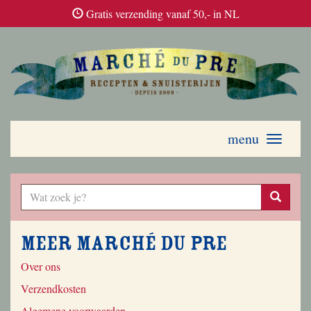
Gratis verzending vanaf 50,- in NL
menu
Toggle
navigati
Meer Marché du Pre
Over ons
Verzendkosten
Algemene voorwaarden