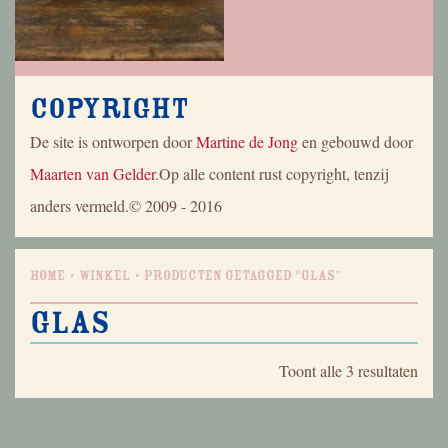
Copyright
De site is ontworpen door
Martine de Jong
en gebouwd door
Maarten van Gelder
.Op alle content rust copyright, tenzij
anders vermeld.© 2009 - 2016
Home
Winkel
Producten getagged “glas”
glas
Geso
Toont alle 3 resultaten
op
nieu