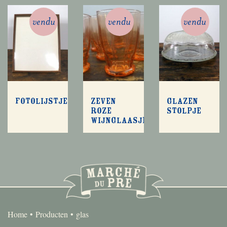
vendu
vendu
vendu
Fotolijstje
Zeven
Glazen
roze
stolpje
wijnglaasjes
Home
Producten
glas