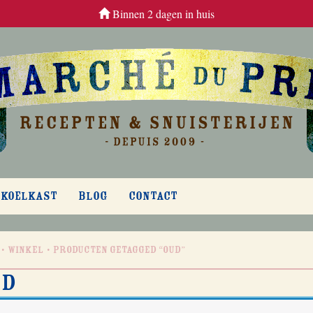
Binnen 2 dagen in huis
 KOELKAST
BLOG
CONTACT
Winkel
Producten getagged “oud”
ud