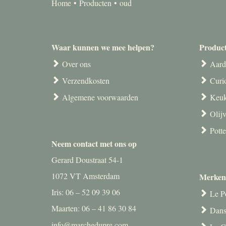
Home
Producten
oud
Waar kunnen we mee helpen?
Produc
Over ons
Aard
Verzendkosten
Curi
Algemene voorwaarden
Keuk
Olij
Pott
Neem contact met ons op
Gerard Doustraat 54-1
1072 VT Amsterdam
Merken
Iris: 06 – 52 09 39 06
Le P
Maarten: 06 – 41 86 30 84
Dans
info@marchedupre.com