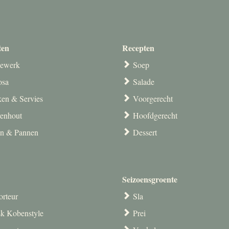
ten
Recepten
ewerk
Soep
osa
Salade
en & Servies
Voorgerecht
venhout
Hoofdgerecht
en & Pannen
Dessert
Seizoensgroente
orteur
Sla
k Kobenstyle
Prei