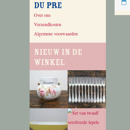
du Pre
Over ons
Verzendkosten
Algemene voorwaarden
Nieuw in de
winkel