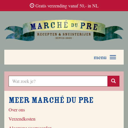
Gratis verzending vanaf 50,- in NL
menu
Toggle
navigati
Meer Marché du Pre
Over ons
Verzendkosten
Algemene voorwaarden