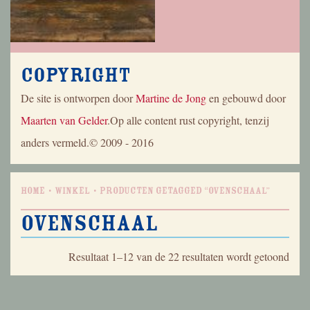
Copyright
De site is ontworpen door
Martine de Jong
en gebouwd door
Maarten van Gelder
.Op alle content rust copyright, tenzij
anders vermeld.© 2009 - 2016
Home
Winkel
Producten getagged “ovenschaal”
ovenschaal
Geso
Resultaat 1–12 van de 22 resultaten wordt getoond
op
nieu