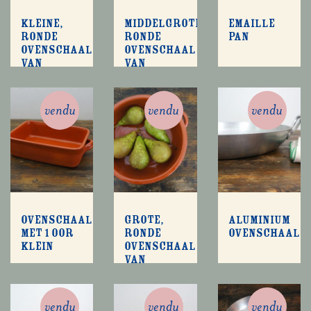
Kleine,
Middelgrote,
Emaille
ronde
ronde
pan
ovenschaal
ovenschaal
van
van
aardewerk
aardewerk
vendu
vendu
vendu
Ovenschaal
Grote,
Aluminium
met 1 oor
ronde
ovenschaal
klein
ovenschaal
van
aardewerk
vendu
vendu
vendu