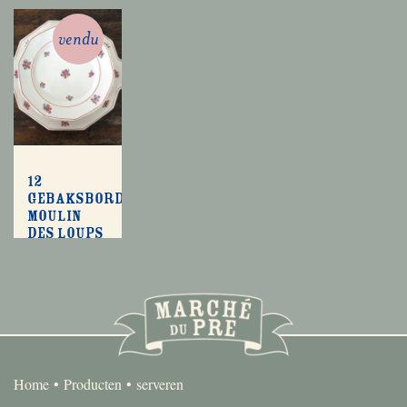
vendu
12
gebaksbordjes
Moulin
des Loups
Home
Producten
serveren