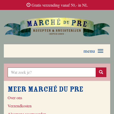
Gratis verzending vanaf 50,- in NL
menu
Toggle
navigati
Meer Marché du Pre
Over ons
Verzendkosten
Algemene voorwaarden