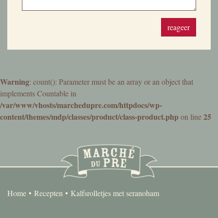
reageer
Warning
: count(): Parameter must be an array or an object that
implements Countable in
/var/www/vhosts/marchedupre.com/httpdocs/wp-
content/themes/mdp/classes/product/class-product.php
25
on line
Home
Recepten
Kalfsrolletjes met seranoham