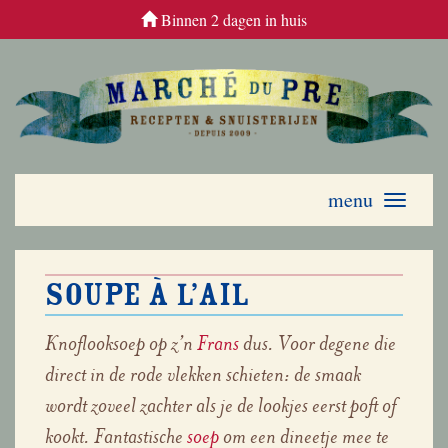
Binnen 2 dagen in huis
menu
Toggle
navigati
Soupe à l’ail
Knoflooksoep op z’n
Frans
dus. Voor degene die
direct in de rode vlekken schieten: de smaak
wordt zoveel zachter als je de lookjes eerst poft of
kookt. Fantastische
soep
om een dineetje mee te