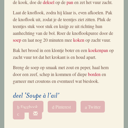
de kook, doe de
deksel
op de
pan
en zet het vuur zacht.
Laat de knoflook, zodra hij klaar is, even afkoelen. Pak
de knoflook uit, zodat je de teentjes ziet zitten. Pluk de
teentjes stuk voor stuk en knijp ze uit richting hun
aanhechting van de bol. Roer de knoflookpuree door de
soep
en laat nog 20 minuten mee
koken
op zacht vuur.
Bak het brood in een klontje boter en een
koekenpan
op
zacht vuur tot dat het krokant is en houd apart.
Breng de soep op smaak met zout en peper, haal hem
door een zeef, schep in kommen of diepe
borden
en
garneer met croutons en eventueel wat bieslook.
deel ‘Soupe à l’ail’
Facebook
Pinterest
Twitter
b
d
a
c