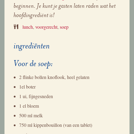
beginnen. Je kunt je gasten laten raden wat het
hoofdingrediënt is!
lunch
,
voorgerecht
,
soep
ingrediënten
Voor de soep:
2 flinke bollen knoflook, heel gelaten
1el boter
1 ui, fijngesneden
1 el bloem
500 ml melk
750 ml kippenbouillon (van een tablet)