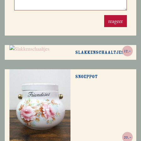
reageer
12,-
Slakkenschaaltjes
Snoeppot
20,-