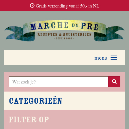
Gratis verzending vanaf 50,- in NL
menu
Toggle
navigati
Categorieën
Filter op