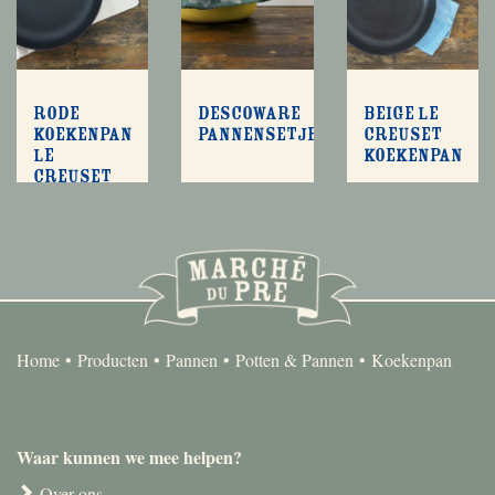
Rode
Descoware
Beige Le
koekenpan
pannensetje
Creuset
Le
koekenpan
Creuset
maat 29
Home
Producten
Pannen
Potten & Pannen
Koekenpan
Waar kunnen we mee helpen?
Over ons