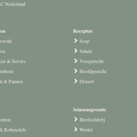
TLC Nederland
ten
Recepten
ewerk
Soep
osa
Salade
en & Servies
Voorgerecht
venhout
Hoofdgerecht
en & Pannen
Dessert
Seizoensgroente
orteur
Bleekselderij
k Kobenstyle
Wortel