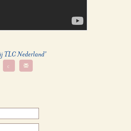
 bij TLC Nederland’
c