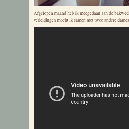
Afgelopen maand heb ik meegedaan aan de bakwedstr
verleidingen mocht ik samen met twee andere dames