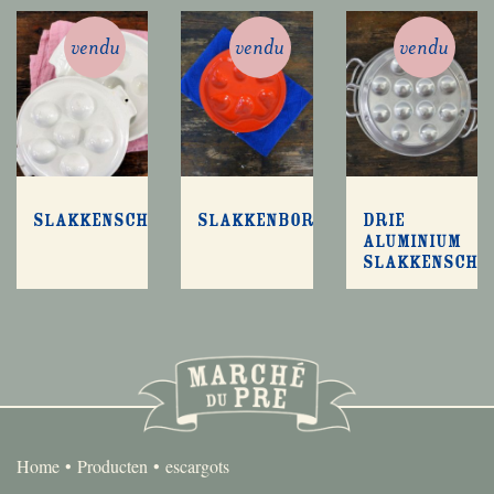
vendu
vendu
vendu
Slakkenschaaltjes
Slakkenbordjes
Drie
aluminium
slakkenscha
Home
Producten
escargots