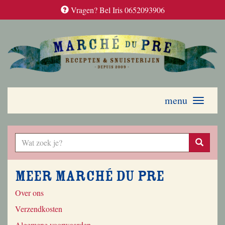
Vragen? Bel Iris 0652093906
menu
Toggle
navigati
Meer Marché du Pre
Over ons
Verzendkosten
Algemene voorwaarden