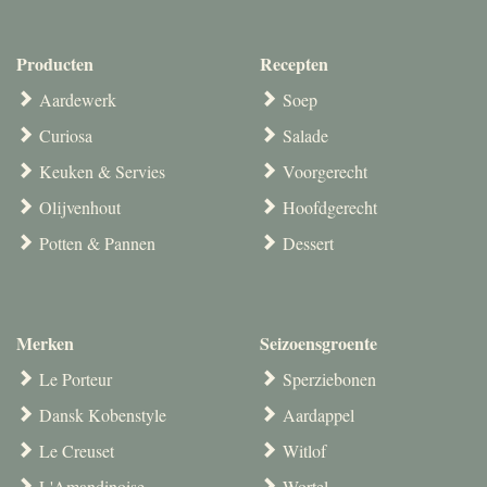
Producten
Recepten
Aardewerk
Soep
Curiosa
Salade
Keuken & Servies
Voorgerecht
Olijvenhout
Hoofdgerecht
Potten & Pannen
Dessert
Merken
Seizoensgroente
Le Porteur
Sperziebonen
Dansk Kobenstyle
Aardappel
Le Creuset
Witlof
L'Amandinoise
Wortel