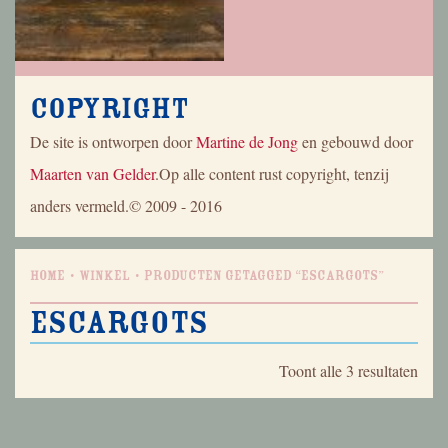
Copyright
De site is ontworpen door
Martine de Jong
en gebouwd door
Maarten van Gelder
.Op alle content rust copyright, tenzij
anders vermeld.© 2009 - 2016
Home
Winkel
Producten getagged “escargots”
escargots
Geso
Toont alle 3 resultaten
op
nieu