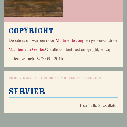
Copyright
De site is ontworpen door
Martine de Jong
en gebouwd door
Maarten van Gelder
.Op alle content rust copyright, tenzij
anders vermeld.© 2009 - 2016
Home
Winkel
Producten getagged “servier”
servier
Geso
Toont alle 2 resultaten
op
nieu