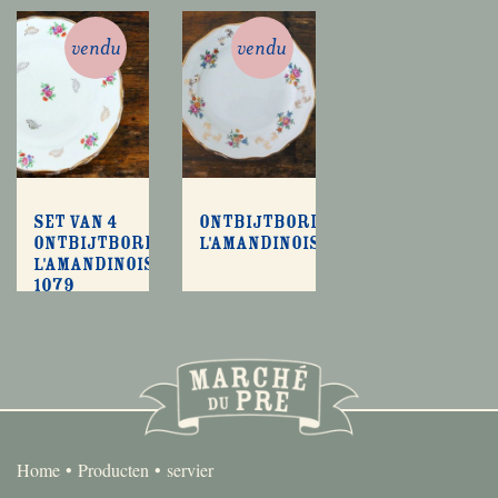
vendu
vendu
Set van 4
Ontbijtbordjes
ontbijtbordjes
l'Amandinoise
l'Amandinoise
1079
Home
Producten
servier