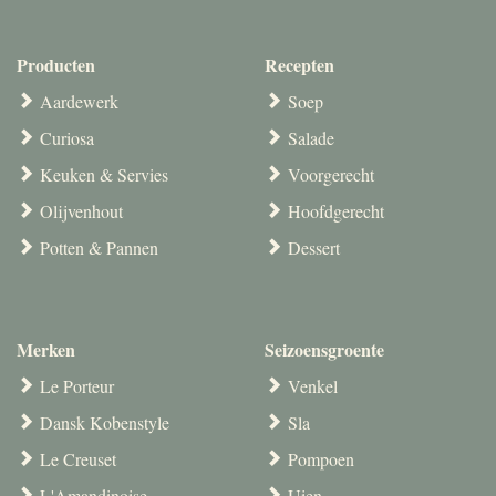
Producten
Recepten
Aardewerk
Soep
Curiosa
Salade
Keuken & Servies
Voorgerecht
Olijvenhout
Hoofdgerecht
Potten & Pannen
Dessert
Merken
Seizoensgroente
Le Porteur
Venkel
Dansk Kobenstyle
Sla
Le Creuset
Pompoen
L'Amandinoise
Uien