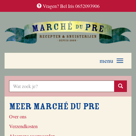
Vragen? Bel Iris 0652093906
menu
Toggle
navigati
Meer Marché du Pre
Over ons
Verzendkosten
Algemene voorwaarden